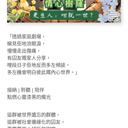
「透過家庭劇場，
睇見佢地流眼淚，
慢慢走出傷痛，
有囚友嘅家人分享，
哩段日子佢地反而多左傾談，
多左機會明白彼此嘅內心世界。」
接納 | 聆聽 | 陪伴
點燃心靈漆黑的燭光
這群被世界遺忘的群體，
這群被社會邊緣化的囚友，