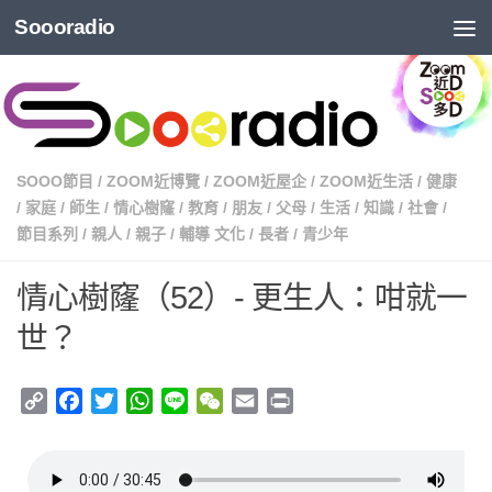
Soooradio
SOOO節目
/
ZOOM近博覽
/
ZOOM近屋企
/
ZOOM近生活
/
健康
/
家庭
/
師生
/
情心樹窿
/
教育
/
朋友
/
父母
/
生活
/
知識
/
社會
/
節目系列
/
親人
/
親子
/
輔導 文化
/
長者
/
青少年
情心樹窿（52）- 更生人：咁就一
世？
Copy
Facebook
Twitter
WhatsApp
Line
WeChat
Email
Print
Link