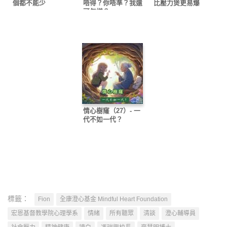
個都不能少
唔得？你唔準？我還
比壓力煲更易爆
可怎樣？
情心樹窿（27）- 一
代不如一代？
標籤：
Fion
全康澄心基金 Mindful Heart Foundation
宏恩基督教學院心理學系
情緒
所有聽眾
清談
澄心輔導員