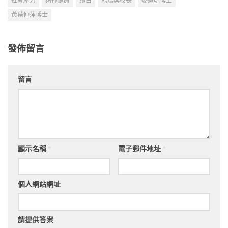
社會壓力
精神健康
讀白
馮瑞興校長
麥慧明博士
黃葉仲萍博士
發佈留言
留言
顯示名稱
*
電子郵件地址
*
個人網站網址
請提供答案