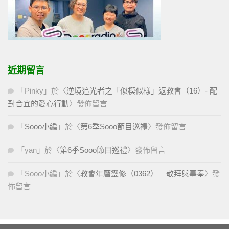
近期留言
「
Pinky
」於〈
逆境追光者之「似模似樣」返教會（16）- 配
對合宜的愛心行動
〉發佈留言
「
Sooo小編
」於〈
第6季Sooo節目巡禮
〉發佈留言
「
yan
」於〈
第6季Sooo節目巡禮
〉發佈留言
「
Sooo小編
」於〈
教會年曆靈修（0362） – 敬拜與事奉
〉發
佈留言