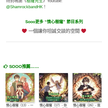
特别鳴謝《
樹窿先生
》Youtube:
@ShamrockbandHK
！
Sooo更多 “情心樹窿” 節目系列
一個讓你坦誠交談的空間
SOOO推薦……
情心樹窿（13）- 一
情心樹窿（17）- 你
情心樹窿（26）- 我