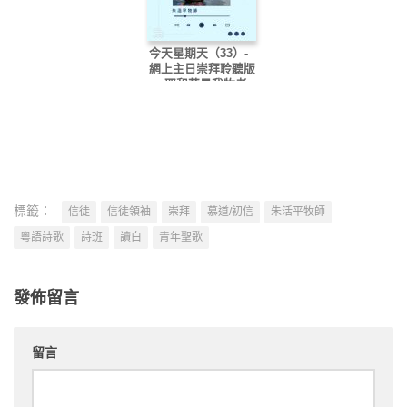
今天星期天（33）-
網上主日崇拜聆聽版
— 耶和華是我牧者
標籤：
信徒
信徒領袖
崇拜
慕道/初信
朱活平牧師
粵語詩歌
詩班
讀白
青年聖歌
發佈留言
留言