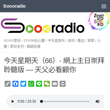
Soooradio
SOOO節目
/
ZOOM近心靈
/
今天星期天
/
信仰
/
勵志
/
宣教
/
心
靈
/
節目系列
/
聖經故事
今天星期天（66）- 網上主日崇拜
聆聽版 — 天父必看顧你
Copy
Facebook
Twitter
WhatsApp
Line
WeChat
Email
Print
Link