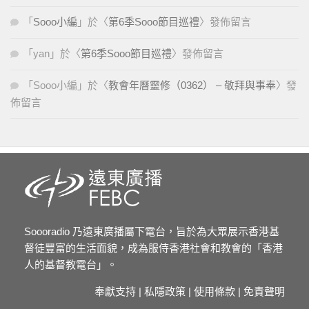
「
Sooo小編
」於〈
第6季Sooo節目巡禮
〉發佈留言
「
yan
」於〈
第6季Sooo節目巡禮
〉發佈留言
「
Sooo小編
」於〈
教會年曆靈修（0362） – 敬拜與事奉
〉發
佈留言
Soooradio 乃遠東廣播屬下電台，旨於為大眾展示香港基
督徒豐富的生活面貌，成為服侍香港社會和教會的「香港
人的基督教電台」。
奉獻支持
|
私隱政策
|
使用條款
|
免責聲明