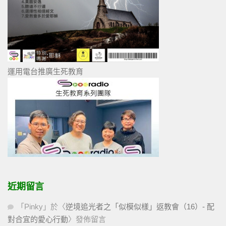
運用電台推廣生死教育
近期留言
「
Pinky
」於〈
逆境追光者之「似模似樣」返教會（16）- 配
對合宜的愛心行動
〉發佈留言