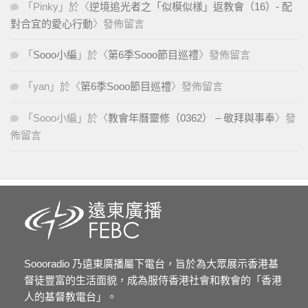
「
Pinky
」於〈
逆境追光者之「似模似樣」返教會（16）- 配
對合宜的愛心行動
〉發佈留言
「
Sooo小編
」於〈
第6季Sooo節目巡禮
〉發佈留言
「
yan
」於〈
第6季Sooo節目巡禮
〉發佈留言
「
Sooo小編
」於〈
教會年曆靈修（0362） – 敬拜與事奉
〉發
佈留言
Soooradio 乃遠東廣播屬下電台，旨於為大眾展示香港基
督徒豐富的生活面貌，成為服侍香港社會和教會的「香港
人的基督教電台」。