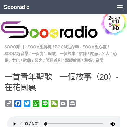
Soooradio
SOOO節目
/
ZOOM近博覽
/
ZOOM近品味
/
ZOOM近心靈
/
ZOOM近音樂
/
一首青年聖歌 一個故事
/
信仰
/
勵志
/
名人
/
心
靈
/
文化
/
歌曲
/
歷史
/
節目系列
/
聖經故事
/
藝術
/
音樂
一首青年聖歌 一個故事（20）-
在花園裏
Copy
Facebook
Twitter
WhatsApp
Line
WeChat
Email
Print
Link