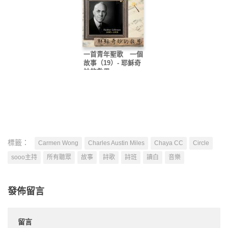
一首青年聖歌 一個
故事（19）- 耶穌奇
妙的救恩
標籤：
Carmen Wong
Charles Austin Miles
Chaya CC
Circle
sooo主持
所有聽眾
故事
詩歌
詩班
讀白
音樂
發佈留言
留言