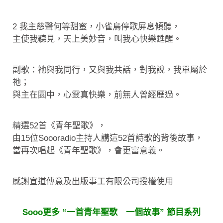
2 我主慈聲何等甜蜜，小雀鳥停歌屏息傾聽，
主使我聽見，天上美妙音，叫我心快樂甦醒。
副歌：祂與我同行，又與我共話，對我說，我單屬於
祂；
與主在園中，心靈真快樂，前無人曾經歷過。
精選52首《青年聖歌》，
由15位Soooradio主持人講這52首詩歌的背後故事，
當再次唱起《青年聖歌》，會更富意義。
感謝宣道傳意及出版事工有限公司授權使用
Sooo更多 “一首青年聖歌 一個故事” 節目系列