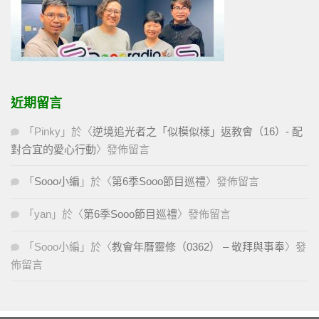
近期留言
「
Pinky
」於〈
逆境追光者之「似模似樣」返教會（16）- 配
對合宜的愛心行動
〉發佈留言
「
Sooo小編
」於〈
第6季Sooo節目巡禮
〉發佈留言
「
yan
」於〈
第6季Sooo節目巡禮
〉發佈留言
「
Sooo小編
」於〈
教會年曆靈修（0362） – 敬拜與事奉
〉發
佈留言