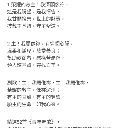
1 榮耀的救主！我深願像祢，
這是我盼望，是我禱告，
我甘願捨棄，世上的財寶，
披戴主基督，守主聖道。
2 主！我願像祢，有憐憫心腸，
溫柔和謙卑，慈愛善良；
幫助軟弱者，慰痛苦憂傷，
領人歸基督，尋找亡羊。
副歌：主！我願像祢，主！我願像祢，
榮耀的救主，像祢潔淨；
有主的甘甜，有主的豐盛，
願主的生命，印我心靈。
精選52首《青年聖歌》，