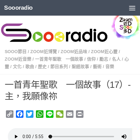
Soooradio
SOOO節目
/
ZOOM近博覽
/
ZOOM近品味
/
ZOOM近心靈
/
ZOOM近音樂
/
一首青年聖歌 一個故事
/
信仰
/
勵志
/
名人
/
心
靈
/
文化
/
歌曲
/
歷史
/
節目系列
/
聖經故事
/
藝術
/
音樂
一首青年聖歌 一個故事（17）-
主，我願像祢
Copy
Facebook
Twitter
WhatsApp
Line
WeChat
Email
Print
Link