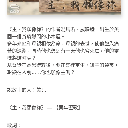
《主，我願像祢》的作者湯馬斯．戚曉睦，出生於美
國一個貧瘠鄉間的小木屋。
多年來他和母親相依為命，母親的去世，使他墜入痛
苦的深淵，同時他也想到有一天他也會死亡，他的靈
魂將歸何處？
基督徒在蒙恩得救後，要在靈裡重生，讓主的榮美，
彰顯在人前……你也願像主嗎？
說故事的人：美兒
《主，我願像祢》 — 【青年聖歌】
歌詞：