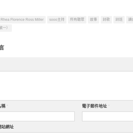
Rhea Florence Ross Miller
sooo主持
所有聽眾
故事
詩歌
詩班
讀
敏一）
言
名稱
*
電子郵件地址
*
網站網址