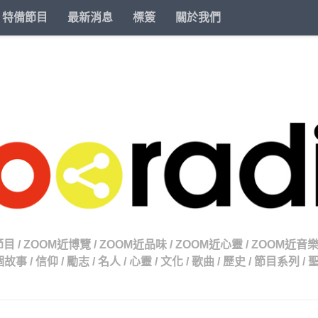
特備節目
最新消息
標簽
關於我們
節目
/
ZOOM近博覽
/
ZOOM近品味
/
ZOOM近心靈
/
ZOOM近音
個故事
/
信仰
/
勵志
/
名人
/
心靈
/
文化
/
歌曲
/
歷史
/
節目系列
/