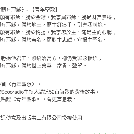
願有耶穌》- 【青年聖歌】
我寧願有耶穌，勝於金錢，我寧屬耶穌，勝過財富無邊；
願有耶穌，勝於地土，願主釘痕手，引導我前途。
我寧願有耶穌，勝於稱揚，我寧忠於主，滿足主的心腸；
願有耶穌，勝於美名，願對主忠誠，宣揚主聖名。
：勝過做君王，雖統治萬方，卻仍受罪惡捆綁；
願有耶穌，勝於世上榮華、富貴、聲望。
2首《青年聖歌》，
位Soooradio主持人講這52首詩歌的背後故事，
次唱起《青年聖歌》，會更富意義。
宣道傳意及出版事工有限公司授權使用