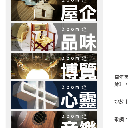
當年
穌》
說故事
歌詞