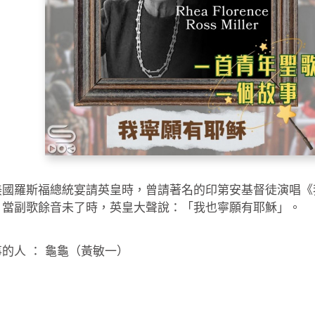
美國羅斯福總統宴請英皇時，曾請著名的印第安基督徒演唱《
，當副歌餘音未了時，英皇大聲說：「我也寧願有耶穌」。
的人 ： 龜龜（黃敏一）
：