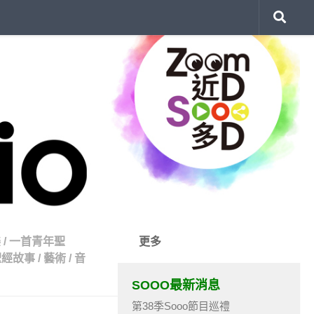
樂
/
一首青年聖
更多
聖經故事
/
藝術
/
音
SOOO最新消息
第38季Sooo節目巡禮