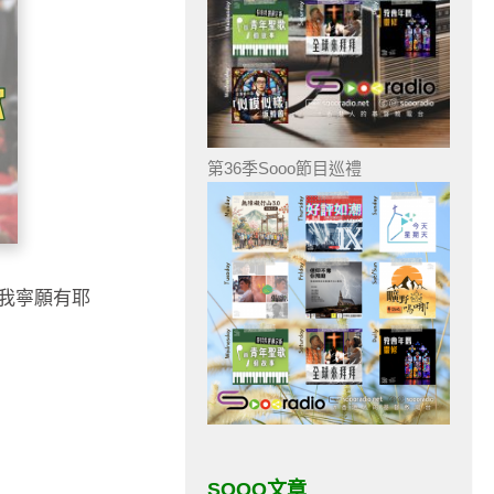
第36季Sooo節目巡禮
我寧願有耶
SOOO文章