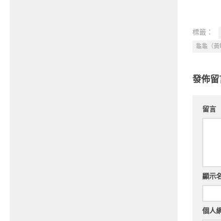
標籤：
龜龜（黃
發佈留
留言
顯示
個人