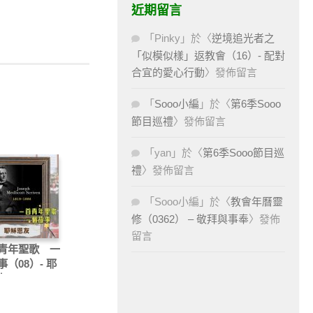
近期留言
「
Pinky
」於〈
逆境追光者之
「似模似樣」返教會（16）- 配對
合宜的愛心行動
〉發佈留言
「
Sooo小編
」於〈
第6季Sooo
節目巡禮
〉發佈留言
「
yan
」於〈
第6季Sooo節目巡
禮
〉發佈留言
「
Sooo小編
」於〈
教會年曆靈
修（0362） – 敬拜與事奉
〉發佈
留言
青年聖歌 一
（08）- 耶
友