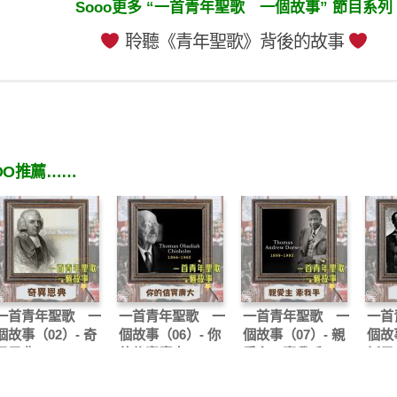
Sooo更多 “一首青年聖歌 一個故事” 節目系列
聆聽《青年聖歌》背後的故事
OO推薦……
一首青年聖歌 一
一首青年聖歌 一
一首青年聖歌 一
一首
個故事（02）- 奇
個故事（06）- 你
個故事（07）- 親
個故事
異恩典
的信實廣大
愛主 牽我手
穌恩