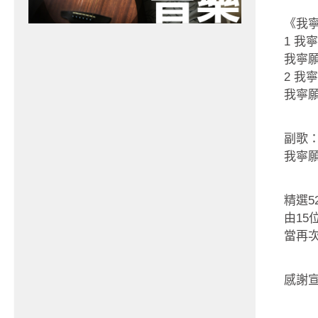
《我寧
1 
我寧
2 
我寧
副歌
我寧
精選5
由15
當再
感謝