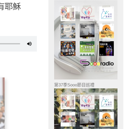
有耶穌
第37季Sooo節目巡禮