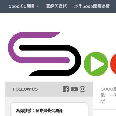
Sooo多D節目
聖經與靈修
本季Sooo節目巡禮
SOOO
歌 一
樂
為你推薦：源來是最張滿源