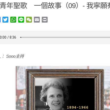
青年聖歌 一個故事（09）- 我寜願
y
Facebook
Twitter
WhatsApp
Line
WeChat
Email
Print
： Sooo主持