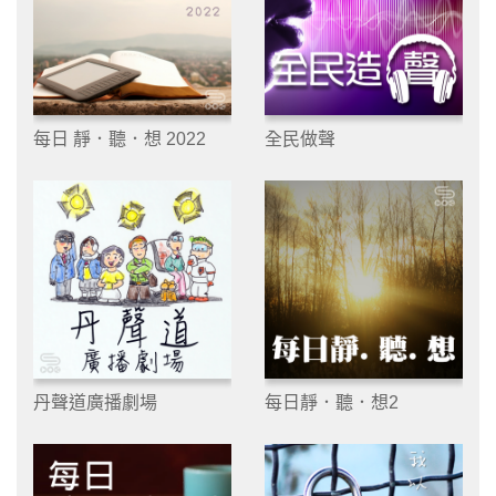
每日 靜．聽．想 2022
全民做聲
丹聲道廣播劇場
每日靜．聽．想2