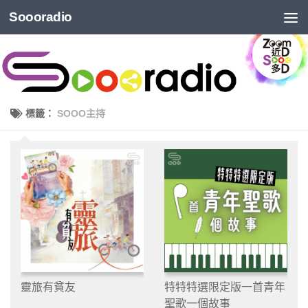
Soooradio
標籤：
SOOO主持
靈旅有貧友
特特特選限定版一首青年
聖歌一個故事