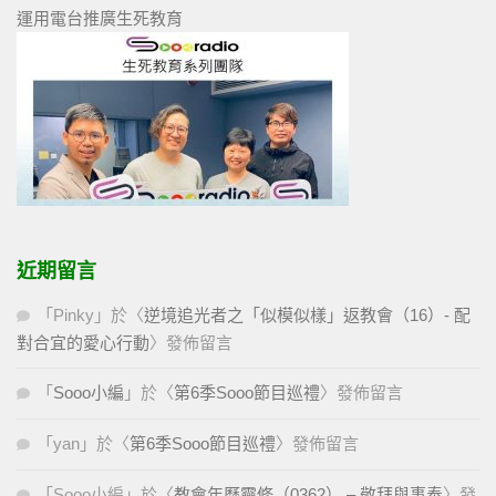
運用電台推廣生死教育
近期留言
「
Pinky
」於〈
逆境追光者之「似模似樣」返教會（16）- 配
對合宜的愛心行動
〉發佈留言
「
Sooo小編
」於〈
第6季Sooo節目巡禮
〉發佈留言
「
yan
」於〈
第6季Sooo節目巡禮
〉發佈留言
「
Sooo小編
」於〈
教會年曆靈修（0362） – 敬拜與事奉
〉發