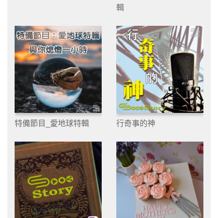
輯
特備節目_愛地球特輯
行奇事的神