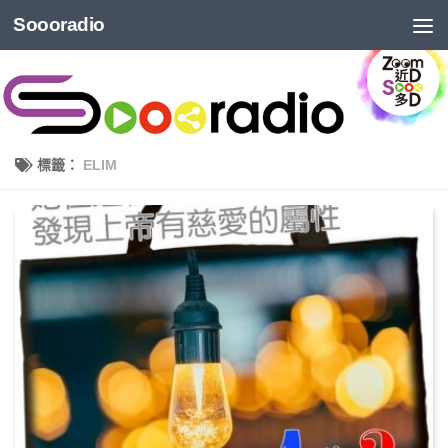
Soooradio
標籤：
ELIM