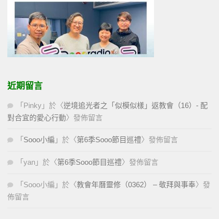
近期留言
「
Pinky
」於〈
逆境追光者之「似模似樣」返教會（16）- 配
對合宜的愛心行動
〉發佈留言
「
Sooo小編
」於〈
第6季Sooo節目巡禮
〉發佈留言
「
yan
」於〈
第6季Sooo節目巡禮
〉發佈留言
「
Sooo小編
」於〈
教會年曆靈修（0362） – 敬拜與事奉
〉發
佈留言