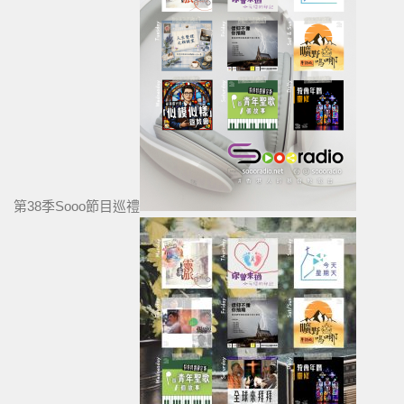
第38季Sooo節目巡禮