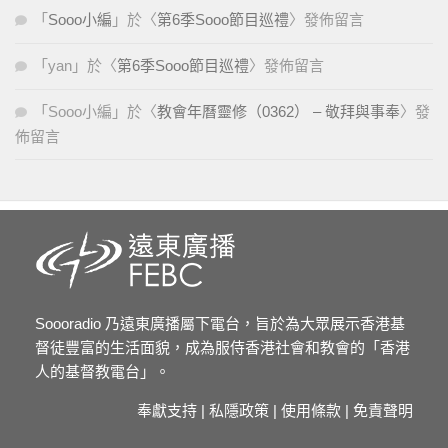
「
Sooo小編
」於〈
第6季Sooo節目巡禮
〉發佈留言
「
yan
」於〈
第6季Sooo節目巡禮
〉發佈留言
「
Sooo小編
」於〈
教會年曆靈修（0362） – 敬拜與事奉
〉發
佈留言
Soooradio 乃遠東廣播屬下電台，旨於為大眾展示香港基
督徒豐富的生活面貌，成為服侍香港社會和教會的「香港
人的基督教電台」。
奉獻支持
|
私隱政策
|
使用條款
|
免責聲明