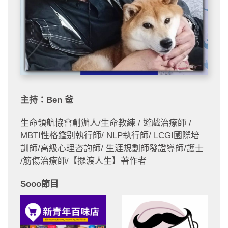
主持：Ben 爸
生命領航協會創辦人/生命教練 / 遊戲治療師 /
MBTI性格鑑别執行師/ NLP執行師/ LCGI國際培
訓師/高級心理咨詢師/ 生涯規劃師發證導師/護士
/筋傷治療師/【擺渡人生】著作者
Sooo節目