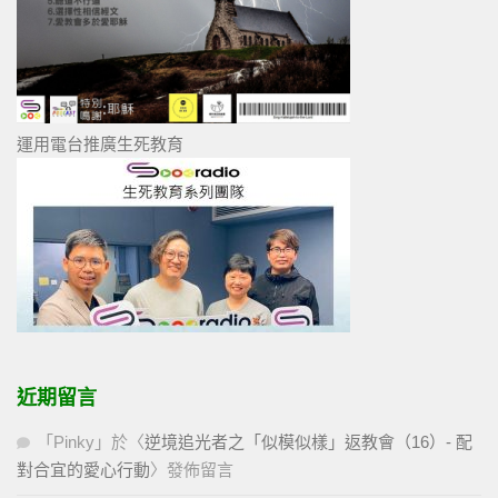
運用電台推廣生死教育
近期留言
「
Pinky
」於〈
逆境追光者之「似模似樣」返教會（16）- 配
對合宜的愛心行動
〉發佈留言