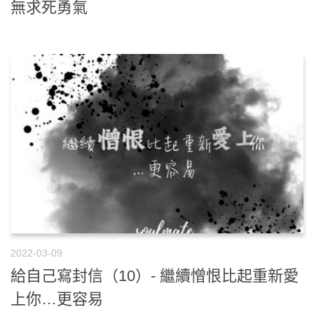
無求死勇氣
2022-03-09
給自己寫封信（10）- 繼續憎恨比起重新愛
上你…更容易