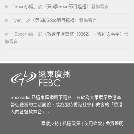
「
Sooo小編
」於〈
第6季Sooo節目巡禮
〉發佈留言
「
yan
」於〈
第6季Sooo節目巡禮
〉發佈留言
「
Sooo小編
」於〈
教會年曆靈修（0362） – 敬拜與事奉
〉發
佈留言
Soooradio 乃遠東廣播屬下電台，旨於為大眾展示香港基
督徒豐富的生活面貌，成為服侍香港社會和教會的「香港
人的基督教電台」。
奉獻支持
|
私隱政策
|
使用條款
|
免責聲明