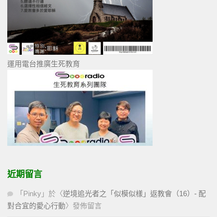
運用電台推廣生死教育
近期留言
「
Pinky
」於〈
逆境追光者之「似模似樣」返教會（16）- 配
對合宜的愛心行動
〉發佈留言