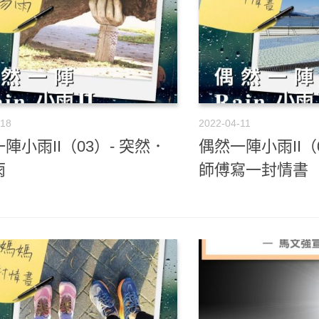
-18
2022-04-11
陣小雨II（03）- 突然．
偶然一陣小雨II（
雨
師傅寫一封情書