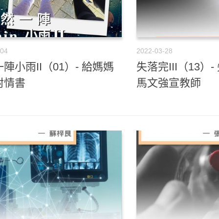
-04
2022-03-28
陣小雨II（01）- 給媽媽
失落完III（13）
封情書
馬文強宣教師