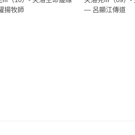
謝耀揚牧師
— 呂顯江傳道