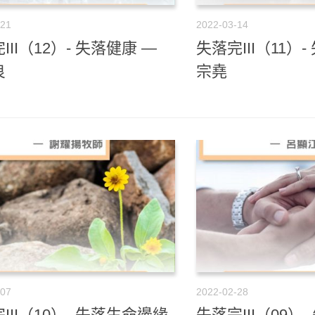
-21
2022-03-14
III（12）- 失落健康 —
失落完III（11）-
良
宗堯
-07
2022-02-28
III（10）- 失落生命邊緣
失落完III（09）