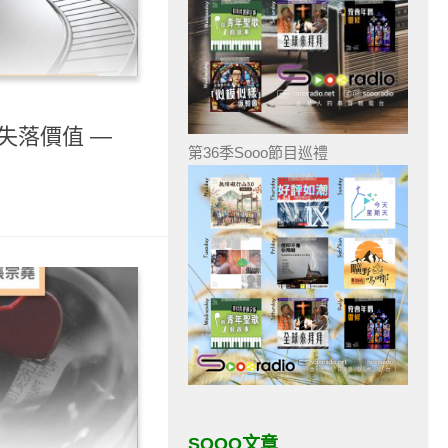
- 失落價值 —
第36季Sooo節目巡禮
SOOO文章