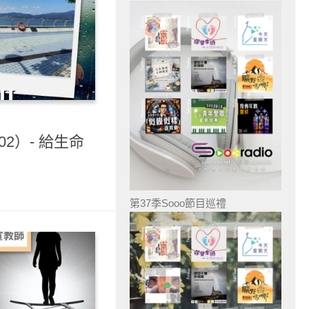
02）- 給生命
第37季Sooo節目巡禮