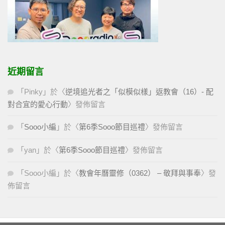
近期留言
「
Pinky
」於〈
逆境追光者之「似模似樣」返教會（16）- 配
對合宜的愛心行動
〉發佈留言
「
Sooo小編
」於〈
第6季Sooo節目巡禮
〉發佈留言
「
yan
」於〈
第6季Sooo節目巡禮
〉發佈留言
「
Sooo小編
」於〈
教會年曆靈修（0362） – 敬拜與事奉
〉發
佈留言