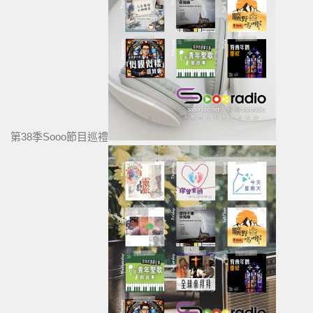
第38季Sooo節目巡禮