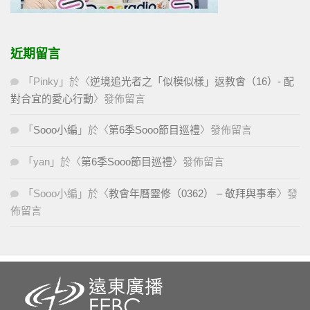
近期留言
「
Pinky
」於〈
逆境追光者之「似模似樣」返教會（16）- 配
對合宜的愛心行動
〉發佈留言
「
Sooo小編
」於〈
第6季Sooo節目巡禮
〉發佈留言
「
yan
」於〈
第6季Sooo節目巡禮
〉發佈留言
「
Sooo小編
」於〈
教會年曆靈修（0362） – 敬拜與事奉
〉發
佈留言