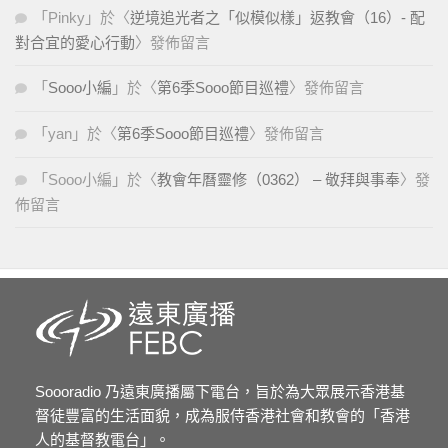
「
Pinky
」於〈
逆境追光者之「似模似樣」返教會（16）- 配
對合宜的愛心行動
〉發佈留言
「
Sooo小編
」於〈
第6季Sooo節目巡禮
〉發佈留言
「
yan
」於〈
第6季Sooo節目巡禮
〉發佈留言
「
Sooo小編
」於〈
教會年曆靈修（0362） – 敬拜與事奉
〉發
佈留言
Soooradio 乃遠東廣播屬下電台，旨於為大眾展示香港基
督徒豐富的生活面貌，成為服侍香港社會和教會的「香港
人的基督教電台」。