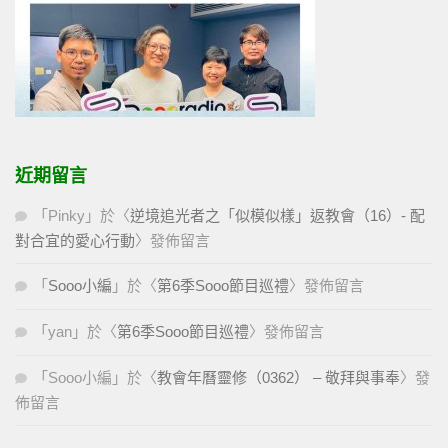
近期留言
「
Pinky
」於〈
逆境追光者之「似模似樣」返教會（16）- 配
對合宜的愛心行動
〉發佈留言
「
Sooo小編
」於〈
第6季Sooo節目巡禮
〉發佈留言
「
yan
」於〈
第6季Sooo節目巡禮
〉發佈留言
「
Sooo小編
」於〈
教會年曆靈修（0362） – 敬拜與事奉
〉發
佈留言