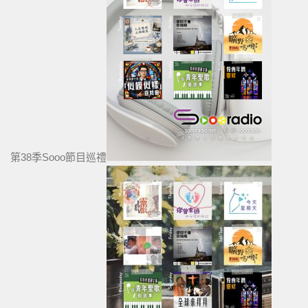
第38季Sooo節目巡禮