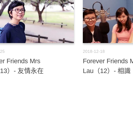
-25
2018-12-18
er Friends Mrs
Forever Friends 
（13）- 友情永在
Lau（12）- 相