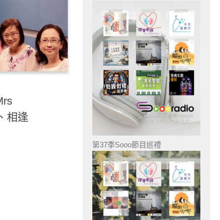
Mrs
識、相逢
第37季Sooo節目巡禮