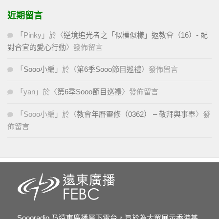
近期留言
「
Pinky
」於〈
逆境追光者之「似模似樣」返教會（16）- 配
對合宜的愛心行動
〉發佈留言
「
Sooo小編
」於〈
第6季Sooo節目巡禮
〉發佈留言
「
yan
」於〈
第6季Sooo節目巡禮
〉發佈留言
「
Sooo小編
」於〈
教會年曆靈修（0362） – 敬拜與事奉
〉發
佈留言
Soooradio 乃遠東廣播屬下電台，旨於為大眾展示香港基