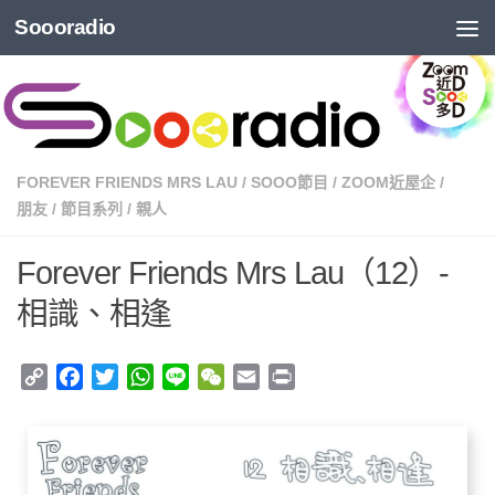
Soooradio
FOREVER FRIENDS MRS LAU
/
SOOO節目
/
ZOOM近屋企
/
朋友
/
節目系列
/
親人
Forever Friends Mrs Lau（12）-
相識、相逢
Copy
Facebook
Twitter
WhatsApp
Line
WeChat
Email
Print
Link