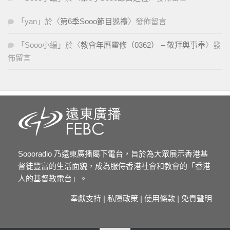
「
yan
」於〈
第6季Sooo節目巡禮
〉發佈留言
「
Sooo小編
」於〈
教會年曆靈修（0362） – 敬拜與事奉
〉發
佈留言
Soooradio 乃遠東廣播屬下電台，旨於為大眾展示香港基
督徒豐富的生活面貌，成為服侍香港社會和教會的「香港
人的基督教電台」。
奉獻支持
|
私隱政策
|
使用條款
|
免責聲明