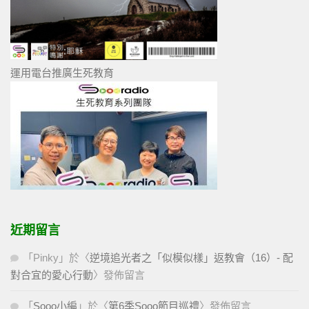
運用電台推廣生死教育
近期留言
「
Pinky
」於〈
逆境追光者之「似模似樣」返教會（16）- 配
對合宜的愛心行動
〉發佈留言
「
Sooo小編
」於〈
第6季Sooo節目巡禮
〉發佈留言