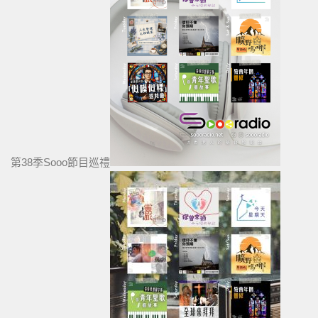
第38季Sooo節目巡禮