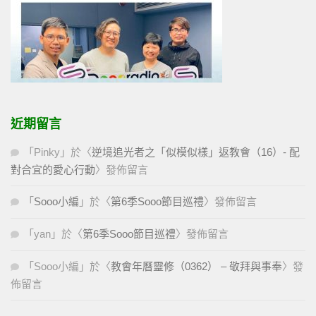
近期留言
「
Pinky
」於〈
逆境追光者之「似模似樣」返教會（16）- 配
對合宜的愛心行動
〉發佈留言
「
Sooo小編
」於〈
第6季Sooo節目巡禮
〉發佈留言
「
yan
」於〈
第6季Sooo節目巡禮
〉發佈留言
「
Sooo小編
」於〈
教會年曆靈修（0362） – 敬拜與事奉
〉發
佈留言