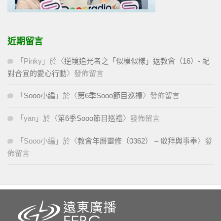
近期留言
「
Pinky
」於〈
逆境追光者之「似模似樣」返教會（16）- 配
對合宜的愛心行動
〉發佈留言
「
Sooo小編
」於〈
第6季Sooo節目巡禮
〉發佈留言
「
yan
」於〈
第6季Sooo節目巡禮
〉發佈留言
「
Sooo小編
」於〈
教會年曆靈修（0362） – 敬拜與事奉
〉發
佈留言