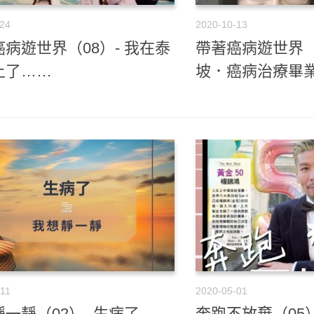
-24
2020-10-13
病遊世界（08）- 我在泰
帶著癌病遊世界（0
上了……
坡．癌病治療畢
-11
2020-05-01
一靜（02）- 生病了
奔跑不放棄（05）