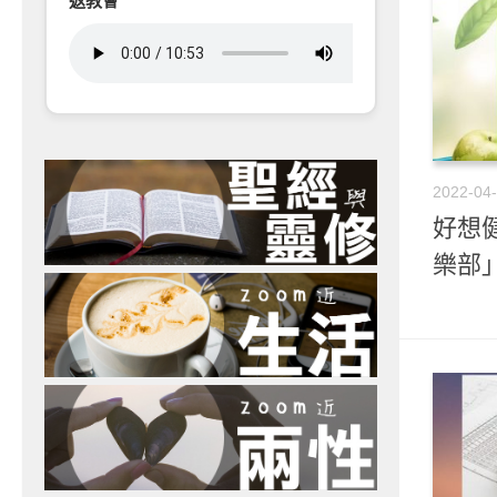
返教會
2022-04
好想健
樂部