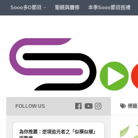
Sooo多D節目
聖經與靈修
本季Sooo節目巡禮
標
為你推薦：逆境追光者之「似模似樣」