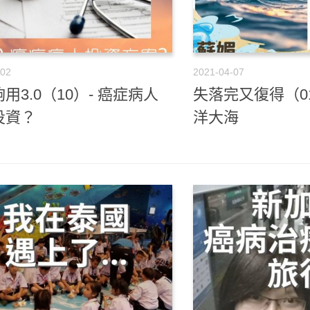
-02
2021-04-07
用3.0（10）- 癌症病人
失落完又復得（0
投資？
洋大海