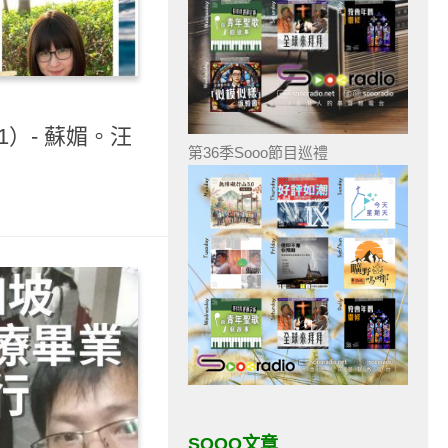
1）- 蘇媚。汪
第36季Sooo節目巡禮
SOOO文章