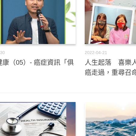
-30
2022-04-21
康（05）- 癌症資訊「俱
人生起落 喜樂人
」
癌走過，重尋召