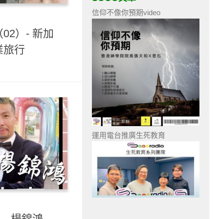
信仰不像你預期video
2）- 新加
業旅行
運用電台推廣生死教育
- 楊錦鴻