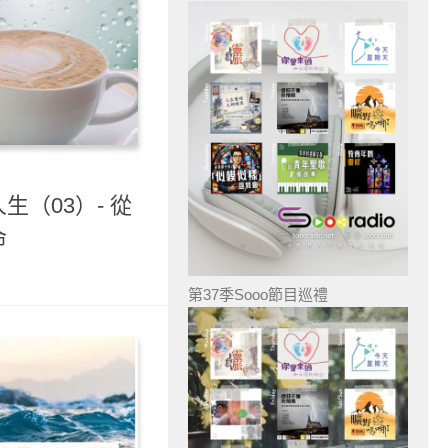
生（03）- 從
命
第37季Sooo節目巡禮