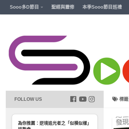
Sooo多D節目
聖經與靈修
本季Sooo節目巡禮
標
為你推薦：逆境追光者之「似模似樣」