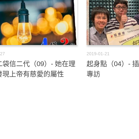
-27
2019-01-21
袋信二代（09）- 她在理
起身點（04）- 插畫
發現上帝有慈愛的屬性
專訪