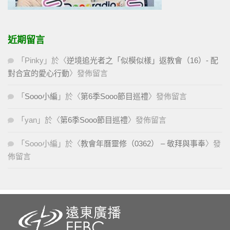
近期留言
「
Pinky
」於〈
逆境追光者之「似模似樣」返教會（16）- 配
對合宜的愛心行動
〉發佈留言
「
Sooo小編
」於〈
第6季Sooo節目巡禮
〉發佈留言
「
yan
」於〈
第6季Sooo節目巡禮
〉發佈留言
「
Sooo小編
」於〈
教會年曆靈修（0362） – 敬拜與事奉
〉發
佈留言