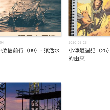
-04
2020-03-28
憑信前行（09）- 讓活水
小傳道週記（25
的由來