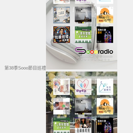
第38季Sooo節目巡禮