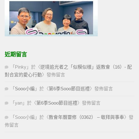
近期留言
「
Pinky
」於〈
逆境追光者之「似模似樣」返教會（16）- 配
對合宜的愛心行動
〉發佈留言
「
Sooo小編
」於〈
第6季Sooo節目巡禮
〉發佈留言
「
yan
」於〈
第6季Sooo節目巡禮
〉發佈留言
「
Sooo小編
」於〈
教會年曆靈修（0362） – 敬拜與事奉
〉發
佈留言