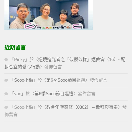
近期留言
「
Pinky
」於〈
逆境追光者之「似模似樣」返教會（16）- 配
對合宜的愛心行動
〉發佈留言
「
Sooo小編
」於〈
第6季Sooo節目巡禮
〉發佈留言
「
yan
」於〈
第6季Sooo節目巡禮
〉發佈留言
「
Sooo小編
」於〈
教會年曆靈修（0362） – 敬拜與事奉
〉發
佈留言