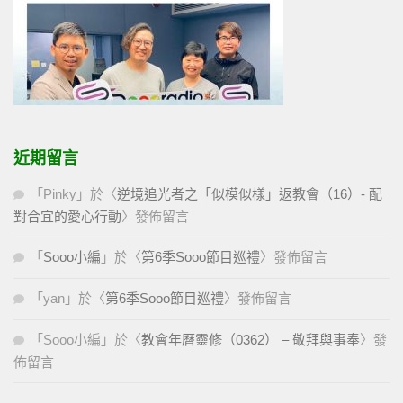
近期留言
「
Pinky
」於〈
逆境追光者之「似模似樣」返教會（16）- 配
對合宜的愛心行動
〉發佈留言
「
Sooo小編
」於〈
第6季Sooo節目巡禮
〉發佈留言
「
yan
」於〈
第6季Sooo節目巡禮
〉發佈留言
「
Sooo小編
」於〈
教會年曆靈修（0362） – 敬拜與事奉
〉發
佈留言