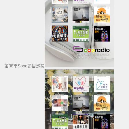
第38季Sooo節目巡禮