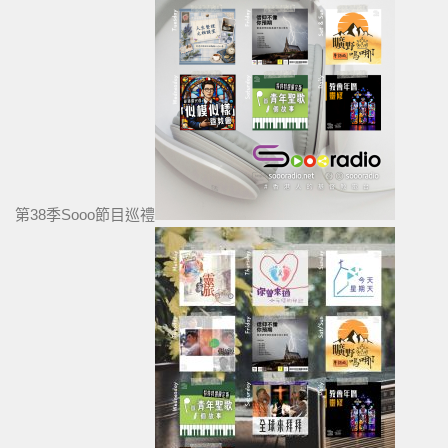
第38季Sooo節目巡禮