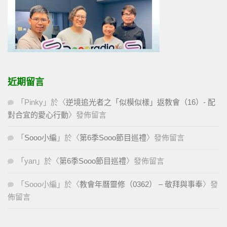
近期留言
「
Pinky
」於〈
逆境追光者之「似模似樣」返教會（16）- 配
對合宜的愛心行動
〉發佈留言
「
Sooo小編
」於〈
第6季Sooo節目巡禮
〉發佈留言
「
yan
」於〈
第6季Sooo節目巡禮
〉發佈留言
「
Sooo小編
」於〈
教會年曆靈修（0362） – 敬拜與事奉
〉發
佈留言