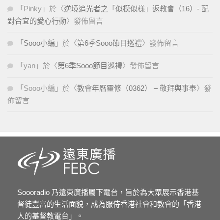
「
Pinky
」於〈
逆境追光者之「似模似樣」返教會（16）- 配
對合宜的愛心行動
〉發佈留言
「
Sooo小編
」於〈
第6季Sooo節目巡禮
〉發佈留言
「
yan
」於〈
第6季Sooo節目巡禮
〉發佈留言
「
Sooo小編
」於〈
教會年曆靈修（0362） – 敬拜與事奉
〉發
佈留言
Soooradio 乃遠東廣播屬下電台，旨於為大眾展示香港基
督徒豐富的生活面貌，成為服侍香港社會和教會的「香港
人的基督教電台」。