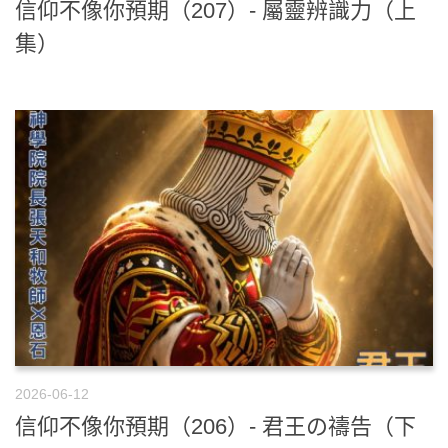
信仰不像你預期（207）- 屬靈辨識力（上
集）
2026-06-12
信仰不像你預期（206）- 君王の禱告（下