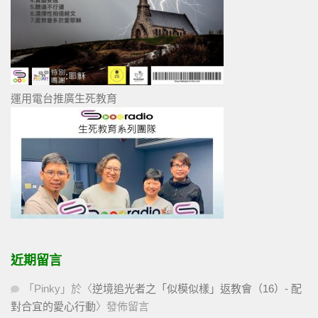
運用電台推廣生死教育
近期留言
「
Pinky
」於〈
逆境追光者之「似模似樣」返教會（16）- 配
對合宜的愛心行動
〉發佈留言