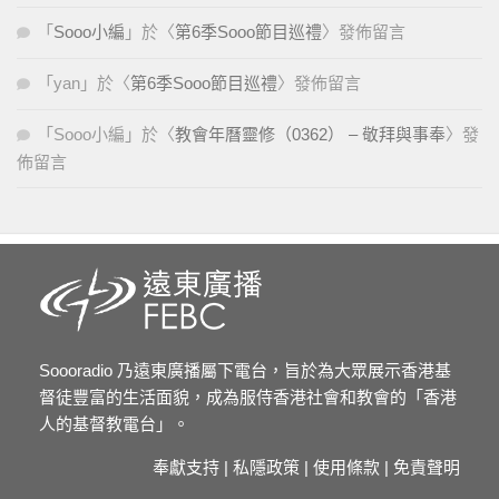
「
Sooo小編
」於〈
第6季Sooo節目巡禮
〉發佈留言
「
yan
」於〈
第6季Sooo節目巡禮
〉發佈留言
「
Sooo小編
」於〈
教會年曆靈修（0362） – 敬拜與事奉
〉發
佈留言
Soooradio 乃遠東廣播屬下電台，旨於為大眾展示香港基
督徒豐富的生活面貌，成為服侍香港社會和教會的「香港
人的基督教電台」。
奉獻支持
|
私隱政策
|
使用條款
|
免責聲明