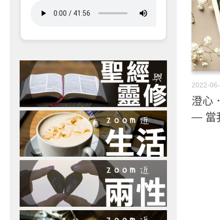
2022-06
澄心．
— 當