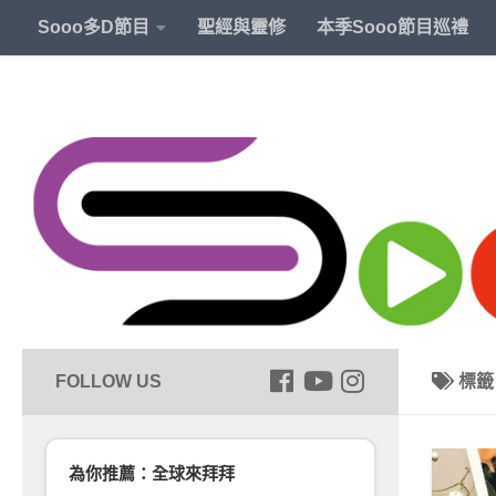
Sooo多D節目
聖經與靈修
本季Sooo節目巡禮
標
為你推薦：全球來拜拜