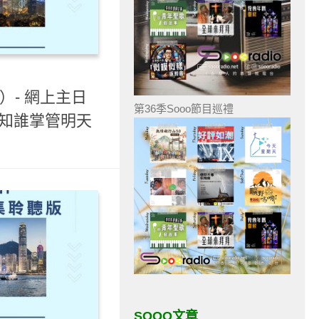
）- 網上主日
第36季Sooo節目巡禮
我知誰掌管明天
SOOO文章