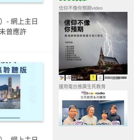
信仰不像你預期video
）- 網上主日
神未曾應許
運用電台推廣生死教育
）- 網上主日