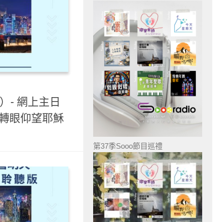
）- 網上主日
當轉眼仰望耶穌
第37季Sooo節目巡禮