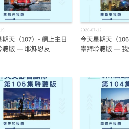
-19
2026-07-12
期天（107）- 網上主日
今天星期天（106
聽版 — 耶穌恩友
崇拜聆聽版 — 