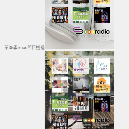
第38季Sooo節目巡禮