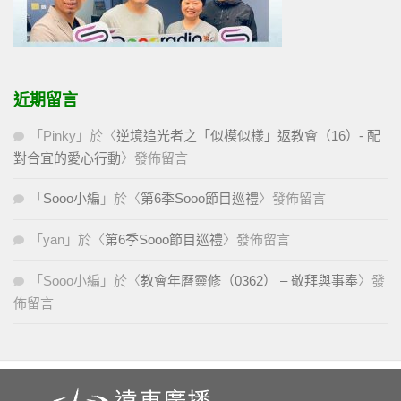
近期留言
「
Pinky
」於〈
逆境追光者之「似模似樣」返教會（16）- 配
對合宜的愛心行動
〉發佈留言
「
Sooo小編
」於〈
第6季Sooo節目巡禮
〉發佈留言
「
yan
」於〈
第6季Sooo節目巡禮
〉發佈留言
「
Sooo小編
」於〈
教會年曆靈修（0362） – 敬拜與事奉
〉發
佈留言