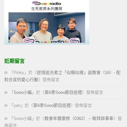
近期留言
「
Pinky
」於〈
逆境追光者之「似模似樣」返教會（16）- 配
對合宜的愛心行動
〉發佈留言
「
Sooo小編
」於〈
第6季Sooo節目巡禮
〉發佈留言
「
yan
」於〈
第6季Sooo節目巡禮
〉發佈留言
「
Sooo小編
」於〈
教會年曆靈修（0362） – 敬拜與事奉
〉發
佈留言