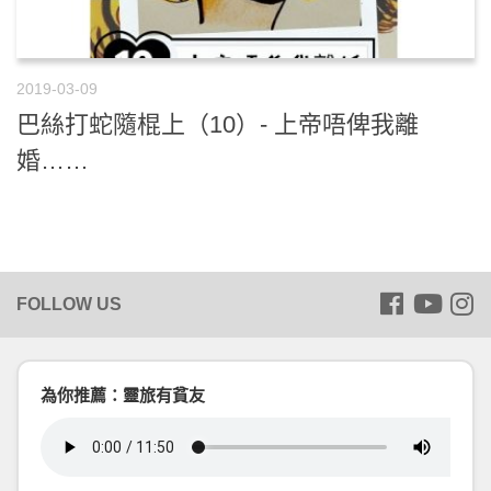
2019-03-09
巴絲打蛇隨棍上（10）- 上帝唔俾我離
婚……
為你推薦：靈旅有貧友