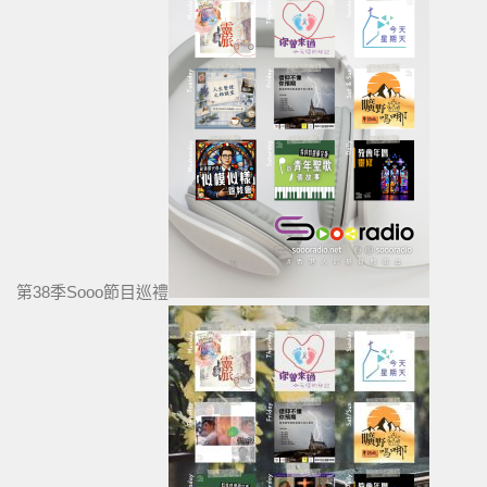
第38季Sooo節目巡禮