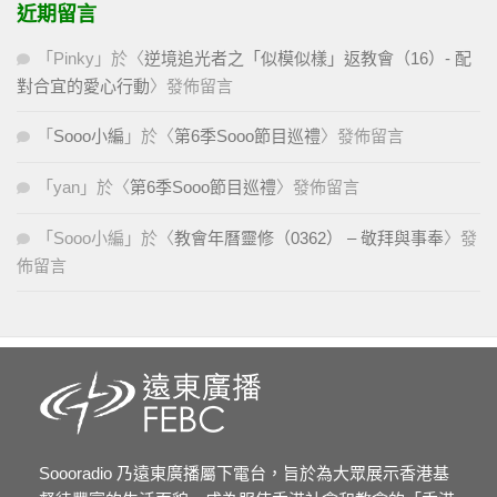
近期留言
「
Pinky
」於〈
逆境追光者之「似模似樣」返教會（16）- 配
對合宜的愛心行動
〉發佈留言
「
Sooo小編
」於〈
第6季Sooo節目巡禮
〉發佈留言
「
yan
」於〈
第6季Sooo節目巡禮
〉發佈留言
「
Sooo小編
」於〈
教會年曆靈修（0362） – 敬拜與事奉
〉發
佈留言
Soooradio 乃遠東廣播屬下電台，旨於為大眾展示香港基