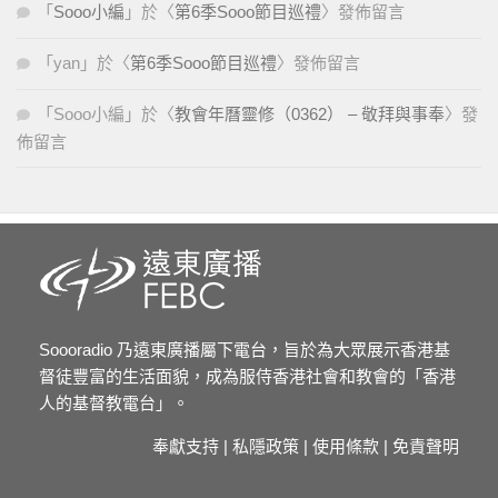
「
Sooo小編
」於〈
第6季Sooo節目巡禮
〉發佈留言
「
yan
」於〈
第6季Sooo節目巡禮
〉發佈留言
「
Sooo小編
」於〈
教會年曆靈修（0362） – 敬拜與事奉
〉發
佈留言
Soooradio 乃遠東廣播屬下電台，旨於為大眾展示香港基
督徒豐富的生活面貌，成為服侍香港社會和教會的「香港
人的基督教電台」。
奉獻支持
|
私隱政策
|
使用條款
|
免責聲明