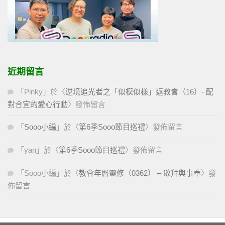
近期留言
「
Pinky
」於〈
逆境追光者之「似模似樣」返教會（16）- 配
對合宜的愛心行動
〉發佈留言
「
Sooo小編
」於〈
第6季Sooo節目巡禮
〉發佈留言
「
yan
」於〈
第6季Sooo節目巡禮
〉發佈留言
「
Sooo小編
」於〈
教會年曆靈修（0362） – 敬拜與事奉
〉發
佈留言