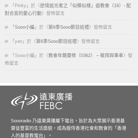
「
Pinky
」於〈
逆境追光者之「似模似樣」返教會（16）- 配
對合宜的愛心行動
〉發佈留言
「
Sooo小編
」於〈
第6季Sooo節目巡禮
〉發佈留言
「
yan
」於〈
第6季Sooo節目巡禮
〉發佈留言
「
Sooo小編
」於〈
教會年曆靈修（0362） – 敬拜與事奉
〉發
佈留言
Soooradio 乃遠東廣播屬下電台，旨於為大眾展示香港基
督徒豐富的生活面貌，成為服侍香港社會和教會的「香港
人的基督教電台」。