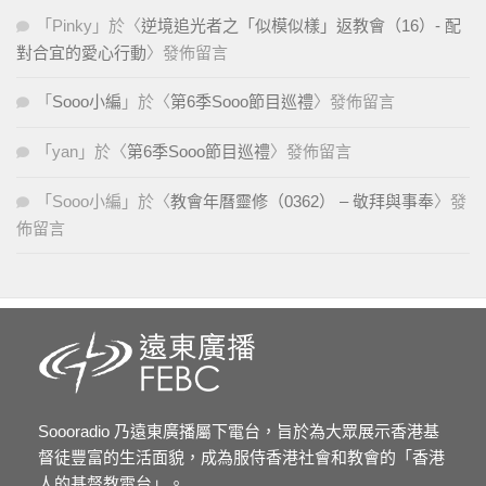
「
Pinky
」於〈
逆境追光者之「似模似樣」返教會（16）- 配
對合宜的愛心行動
〉發佈留言
「
Sooo小編
」於〈
第6季Sooo節目巡禮
〉發佈留言
「
yan
」於〈
第6季Sooo節目巡禮
〉發佈留言
「
Sooo小編
」於〈
教會年曆靈修（0362） – 敬拜與事奉
〉發
佈留言
Soooradio 乃遠東廣播屬下電台，旨於為大眾展示香港基
督徒豐富的生活面貌，成為服侍香港社會和教會的「香港
人的基督教電台」。