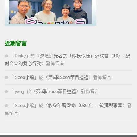
近期留言
「
Pinky
」於〈
逆境追光者之「似模似樣」返教會（16）- 配
對合宜的愛心行動
〉發佈留言
「
Sooo小編
」於〈
第6季Sooo節目巡禮
〉發佈留言
「
yan
」於〈
第6季Sooo節目巡禮
〉發佈留言
「
Sooo小編
」於〈
教會年曆靈修（0362） – 敬拜與事奉
〉發
佈留言