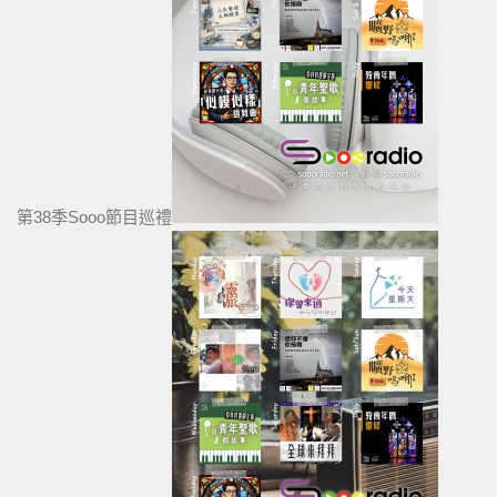
第38季Sooo節目巡禮