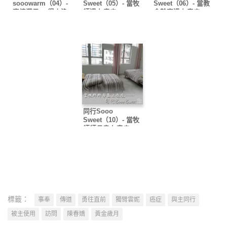
sooowarm（04）-
Sweet（05）- 當牧
Sweet（06）- 當教
真情漢子 ．得人漁
師遇上癌症……
會幹事遇上癌症……
夫
同行Sooo
Sweet（10）- 當牧
師師母患上疫症……
標籤：
事奉
傳道
勇往直前
獨臂雲妮
癌症
與主同行
被主使用
訪問
陳春嬌
黃金歲月