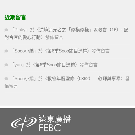
近期留言
「
Pinky
」於〈
逆境追光者之「似模似樣」返教會（16）- 配
對合宜的愛心行動
〉發佈留言
「
Sooo小編
」於〈
第6季Sooo節目巡禮
〉發佈留言
「
yan
」於〈
第6季Sooo節目巡禮
〉發佈留言
「
Sooo小編
」於〈
教會年曆靈修（0362） – 敬拜與事奉
〉發
佈留言