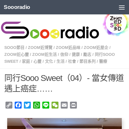
Soooradio
SOOO節目
/
ZOOM近博覽
/
ZOOM近品味
/
ZOOM近屋企
/
ZOOM近心靈
/
ZOOM近生活
/
信仰
/
健康
/
勵志
/
同行SOOO
SWEET
/
家庭
/
心靈
/
文化
/
生活
/
社會
/
節目系列
/
醫療
同行Sooo Sweet（04）- 當女傳道
遇上癌症……
Copy
Facebook
Twitter
WhatsApp
Line
WeChat
Email
Print
Link