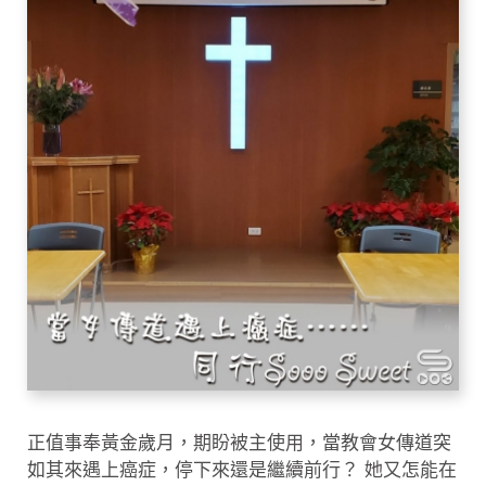
正值事奉黃金歲月，期盼被主使用，當教會女傳道突
如其來遇上癌症，停下來還是繼續前行？ 她又怎能在