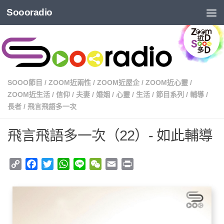
Soooradio
SOOO節目
/
ZOOM近兩性
/
ZOOM近屋企
/
ZOOM近心靈
/
ZOOM近生活
/
信仰
/
夫妻
/
婚姻
/
心靈
/
生活
/
節目系列
/
輔導
/
長者
/
飛言飛語多一次
飛言飛語多一次（22）- 如此輔導
Copy
Facebook
Twitter
WhatsApp
Line
WeChat
Email
Print
Link