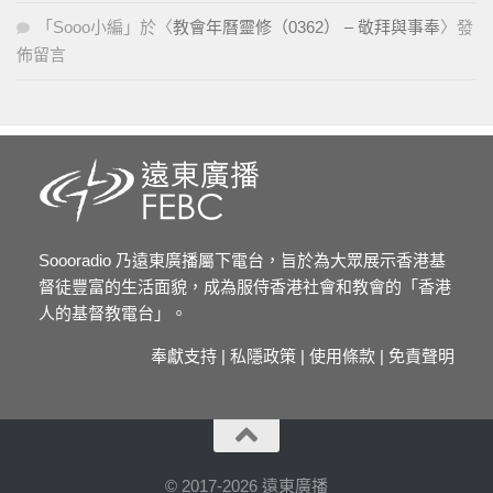
「
Sooo小編
」於〈
教會年曆靈修（0362） – 敬拜與事奉
〉發
佈留言
Soooradio 乃遠東廣播屬下電台，旨於為大眾展示香港基
督徒豐富的生活面貌，成為服侍香港社會和教會的「香港
人的基督教電台」。
奉獻支持
|
私隱政策
|
使用條款
|
免責聲明
© 2017-2026 遠東廣播