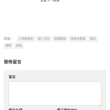
太丟下一封信
標籤：
上帝聽禱告
個人主持
婚姻關係
粵語有聲書
讀白
輔導
飛飛
發佈留言
留言