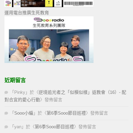
運用電台推廣生死教育
近期留言
「
Pinky
」於〈
逆境追光者之「似模似樣」返教會（16）- 配
對合宜的愛心行動
〉發佈留言
「
Sooo小編
」於〈
第6季Sooo節目巡禮
〉發佈留言
「
yan
」於〈
第6季Sooo節目巡禮
〉發佈留言