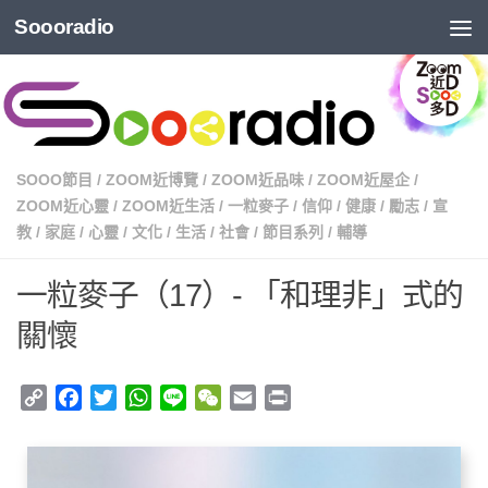
Soooradio
SOOO節目
/
ZOOM近博覽
/
ZOOM近品味
/
ZOOM近屋企
/
ZOOM近心靈
/
ZOOM近生活
/
一粒麥子
/
信仰
/
健康
/
勵志
/
宣
教
/
家庭
/
心靈
/
文化
/
生活
/
社會
/
節目系列
/
輔導
一粒麥子（17）- 「和理非」式的
關懷
Copy
Facebook
Twitter
WhatsApp
Line
WeChat
Email
Print
Link