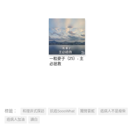
一粒麥子（25）- 主
必拯救
標籤：
和理非式探訪
抗癌SoooWhat
獨臂雲妮
癌病人不是癈柴
癌病人加油
讀白