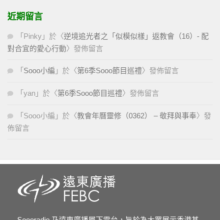
近期留言
「
Pinky
」於〈
逆境追光者之「似模似樣」返教會（16）- 配
對合宜的愛心行動
〉發佈留言
「
Sooo小編
」於〈
第6季Sooo節目巡禮
〉發佈留言
「
yan
」於〈
第6季Sooo節目巡禮
〉發佈留言
「
Sooo小編
」於〈
教會年曆靈修（0362） – 敬拜與事奉
〉發
佈留言
Soooradio 乃遠東廣播屬下電台，旨於為大眾展示香港基