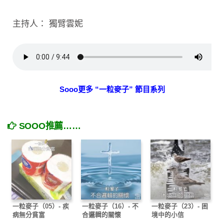
主持人： 獨臂雲妮
Sooo更多 “一粒麥子” 節目系列
SOOO推薦……
一粒麥子（05）- 疾
一粒麥子（16）- 不
一粒麥子（23）- 困
病無分貧富
合邏輯的關懷
境中的小信