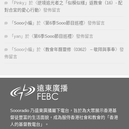
「
Pinky
」於〈
逆境追光者之「似模似樣」返教會（16）- 配
對合宜的愛心行動
〉發佈留言
「
Sooo小編
」於〈
第6季Sooo節目巡禮
〉發佈留言
「
yan
」於〈
第6季Sooo節目巡禮
〉發佈留言
「
Sooo小編
」於〈
教會年曆靈修（0362） – 敬拜與事奉
〉發
佈留言
Soooradio 乃遠東廣播屬下電台，旨於為大眾展示香港基
督徒豐富的生活面貌，成為服侍香港社會和教會的「香港
人的基督教電台」。