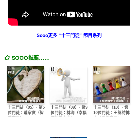
Sooo更多 “十三門徒” 節目系列
SOOO推薦……
十三門徒（05）- 第5
十三門徒（09）- 第9
十三門徒（10）- 第
位門徒：蕭家寶（智
位門徒：林海（幸福
10位門徒：王詠詩博
障事工）
傳聲基金會）
士（遊戲事工）