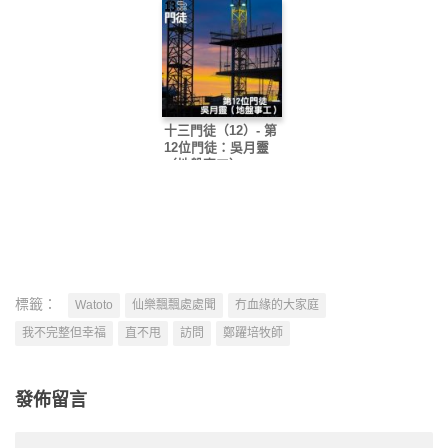
十三門徒（12）- 第
12位門徒：吳月靈
（地盤事工）
標籤：
Watoto
仙樂飄飄處處聞
冇血緣的大家庭
我不完整但幸福
直不甩
訪問
鄭躍培牧師
發佈留言