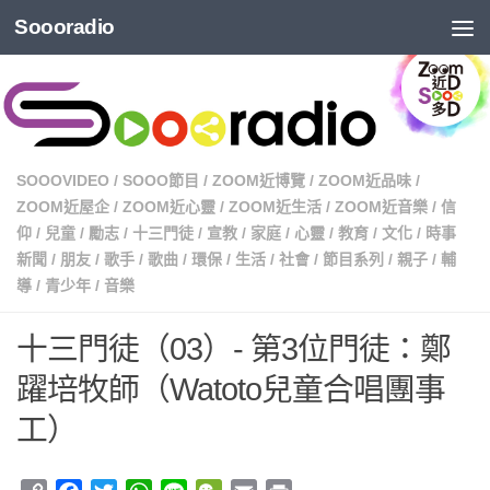
Soooradio
SOOOVIDEO
/
SOOO節目
/
ZOOM近博覽
/
ZOOM近品味
/
ZOOM近屋企
/
ZOOM近心靈
/
ZOOM近生活
/
ZOOM近音樂
/
信
仰
/
兒童
/
勵志
/
十三門徒
/
宣教
/
家庭
/
心靈
/
教育
/
文化
/
時事
新聞
/
朋友
/
歌手
/
歌曲
/
環保
/
生活
/
社會
/
節目系列
/
親子
/
輔
導
/
青少年
/
音樂
十三門徒（03）- 第3位門徒：鄭
躍培牧師（Watoto兒童合唱團事
工）