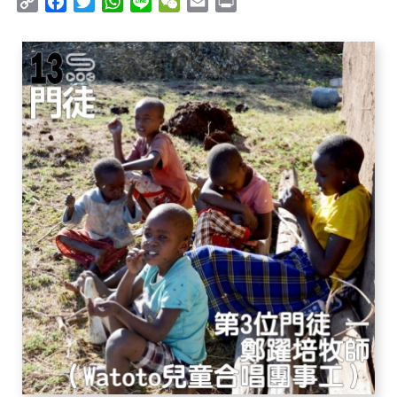
Copy
Facebook
Twitter
WhatsApp
Line
WeChat
Email
Print
Link