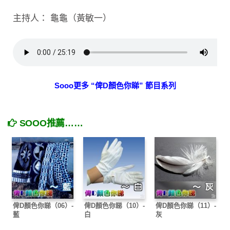
主持人： 龜龜（黃敏一）
Sooo更多 “俾D顏色你睇” 節目系列
SOOO推薦……
俾D顏色你睇（06）-
俾D顏色你睇（10）-
俾D顏色你睇（11）-
藍
白
灰