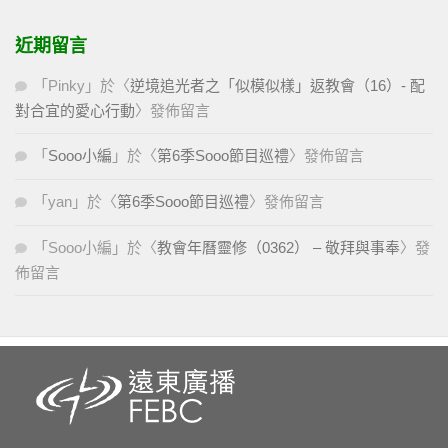
近期留言
「
Pinky
」於〈
逆境追光者之「似模似樣」返教會（16）- 配
對合宜的愛心行動
〉發佈留言
「
Sooo小編
」於〈
第6季Sooo節目巡禮
〉發佈留言
「
yan
」於〈
第6季Sooo節目巡禮
〉發佈留言
「
Sooo小編
」於〈
教會年曆靈修（0362） – 敬拜與事奉
〉發
佈留言