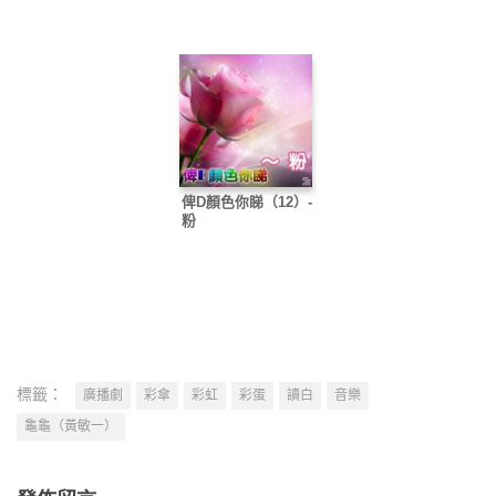
俾D顏色你睇（12）-
粉
標籤：
廣播劇
彩傘
彩虹
彩蛋
讀白
音樂
龜龜（黃敏一）