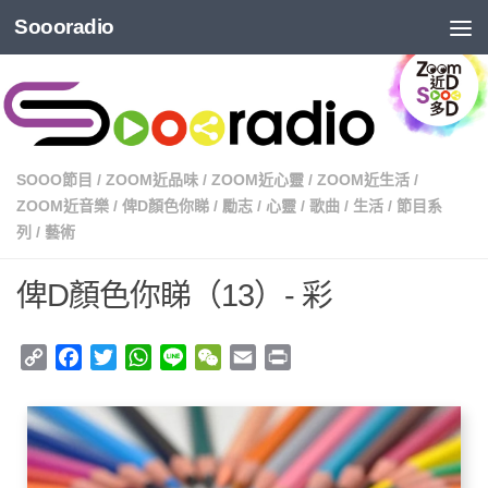
Soooradio
SOOO節目
/
ZOOM近品味
/
ZOOM近心靈
/
ZOOM近生活
/
ZOOM近音樂
/
俾D顏色你睇
/
勵志
/
心靈
/
歌曲
/
生活
/
節目系
列
/
藝術
俾D顏色你睇（13）- 彩
Copy
Facebook
Twitter
WhatsApp
Line
WeChat
Email
Print
Link