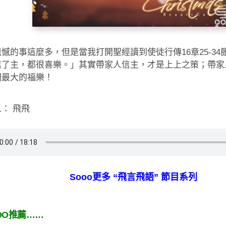
憾的事這麼多，但是當我打開聖經讀到使徒行傳16章25-3
信了主，都很喜樂。」其實帶家人信主，才是上上之策；帶家
們最大的福樂！
： 飛飛
Sooo更多 “飛言飛語” 節目系列
OO推薦……