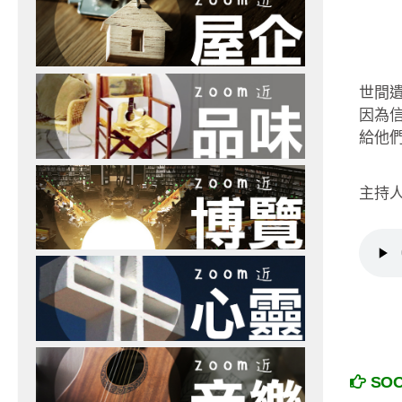
世間遺
因為
給他
主持人
SO