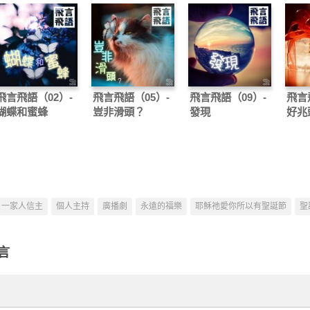
飛言飛語（02）-
飛言飛語（05）-
飛言飛語（09）-
飛言
蝴蝶和蜜蜂
豈非滑頭？
發現
好兆
一家人信主
個人主持
廣播劇
永遠的福樂
耶穌祂愛你所以有聖誕節
聖
言