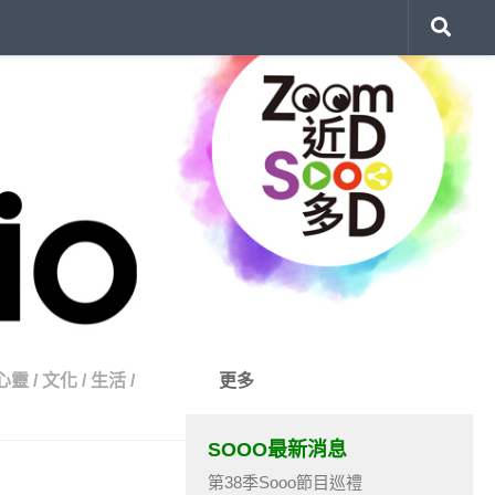
心靈
/
文化
/
生活
/
更多
SOOO最新消息
第38季Sooo節目巡禮