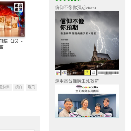
信仰不像你預期video
飛語（15）-
頭
運用電台推廣生死教育
誕快樂
讀白
飛飛