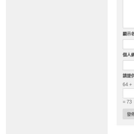
顯示
個人
請提
64 +
= 73