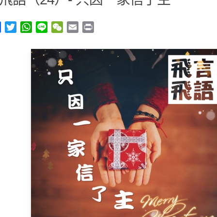
y
Facebook
Twitter
WhatsApp
Line
WeChat
Email
Print