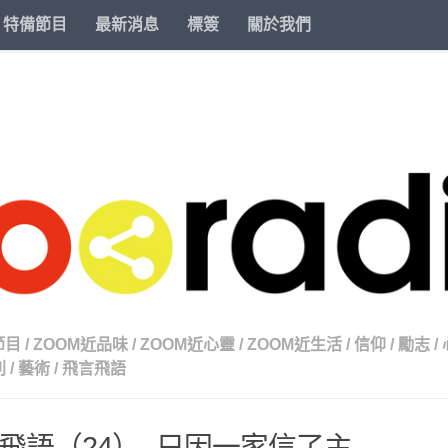
特備節目
最新消息
標簽
關於我們
節目
/
ZOOM近品味
/
ZOOM近心靈
/
ZOOM近生活
/
信仰
/
勵志
/
列
/
藝術
/
飛言飛語
飛語（24）- 只因一家信了主