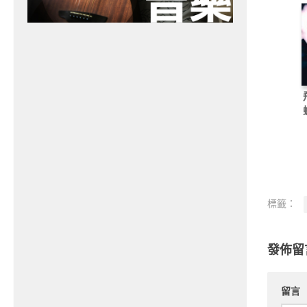
標籤：
發佈留
留言