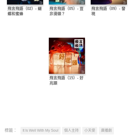
飛言飛語（02）- 蝴
飛言飛語（05）- 豈
飛言飛語（09）- 發
蝶和蜜蜂
非滑頭？
現
飛言飛語（15）- 好
兆頭
標籤：
It Is Well With My Soul
個人主持
小天使
廣播劇