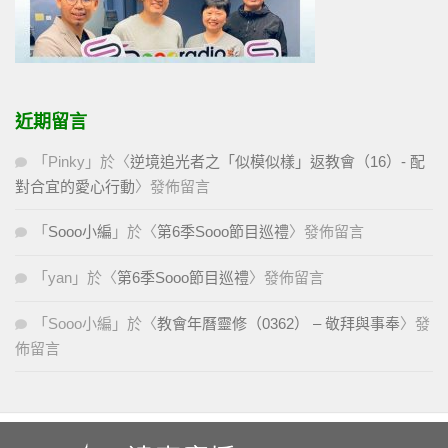
近期留言
「
Pinky
」於〈
逆境追光者之「似模似樣」返教會（16）- 配
對合宜的愛心行動
〉發佈留言
「
Sooo小編
」於〈
第6季Sooo節目巡禮
〉發佈留言
「
yan
」於〈
第6季Sooo節目巡禮
〉發佈留言
「
Sooo小編
」於〈
教會年曆靈修（0362） – 敬拜與事奉
〉發
佈留言