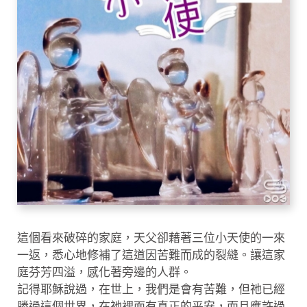
這個看來破碎的家庭，天父卻藉著三位小天使的一來
一返，悉心地修補了這道因苦難而成的裂縫。讓這家
庭芬芳四溢，感化著旁邊的人群。
記得耶穌說過，在世上，我們是會有苦難，但祂已經
勝過這個世界，在祂裡面有真正的平安，而且應許過