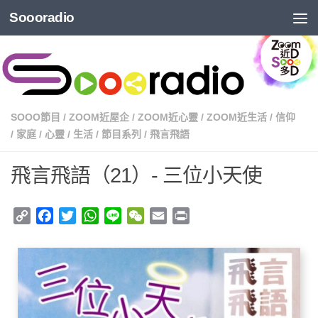
Soooradio
SOOO節目
/
ZOOM近屋企
/
ZOOM近心靈
/
ZOOM近生活
/
信仰
/
家庭
/
心靈
/
生活
/
節目系列
/
飛言飛語
飛言飛語（21）- 三位小天使
Copy
Facebook
Twitter
WhatsApp
Line
WeChat
Email
Print
Link