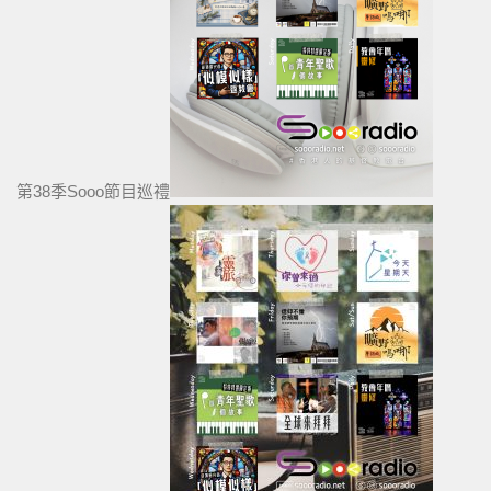
第38季Sooo節目巡禮