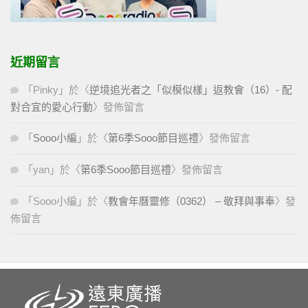
近期留言
「
Pinky
」於〈
逆境追光者之「似模似樣」返教會（16）- 配
對合宜的愛心行動
〉發佈留言
「
Sooo小編
」於〈
第6季Sooo節目巡禮
〉發佈留言
「
yan
」於〈
第6季Sooo節目巡禮
〉發佈留言
「
Sooo小編
」於〈
教會年曆靈修（0362） – 敬拜與事奉
〉發
佈留言