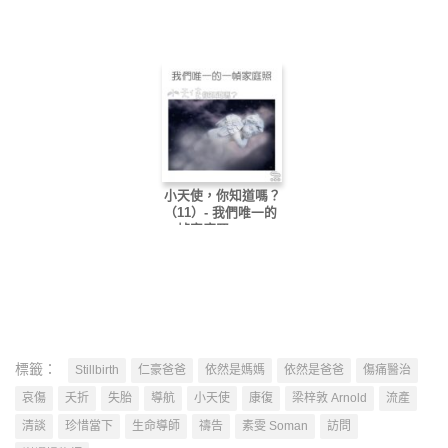
小天使，你知道嗎？
（11）- 我們唯一的
一幀家庭照
標籤：
Stillbirth
仁豪爸爸
依然是媽媽
依然是爸爸
傷痛醫治
哀傷
夭折
失胎
導航
小天使
康復
梁梓敦 Arnold
流產
清談
珍惜當下
生命導師
禱告
素雯 Soman
訪問