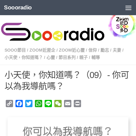
Soooradio
SOOO節目
/
ZOOM近屋企
/
ZOOM近心靈
/
信仰
/
勵志
/
夫妻
/
小天使，你知道嗎？
/
心靈
/
節目系列
/
親子
/
輔導
小天使，你知道嗎？（09）- 你可
以為我導航嗎？
Copy
Facebook
Twitter
WhatsApp
Line
WeChat
Email
Print
Link