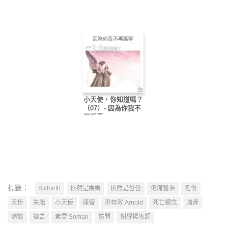
過！
小天使，你知道嗎？
（07）- 因為你我不
再孤單
標籤：
Stillbirth
依然是媽媽
依然是爸爸
傷痛醫治
名份
夭折
失胎
小天使
康復
梁梓敦 Arnold
死亡觀念
流產
清談
禱告
素雯 Soman
訪問
謝耀揚牧師