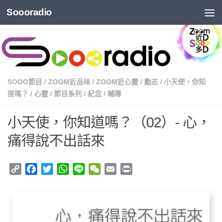
Soooradio
SOOO節目
/
ZOOM近品味
/
ZOOM近心靈
/
勵志
/
小天使，你知
道嗎？
/
心靈
/
節目系列
/
紀念
/
輔導
小天使，你知道嗎？（02）- 心，
痛得說不出話來
Copy
Facebook
Twitter
WhatsApp
Line
WeChat
Email
Print
Link