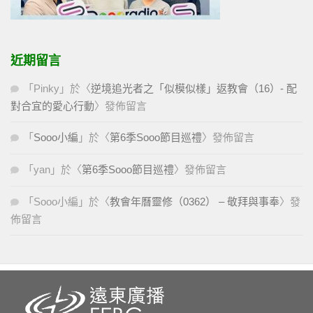
近期留言
「
Pinky
」於〈
逆境追光者之「似模似樣」返教會（16）- 配
對合宜的愛心行動
〉發佈留言
「
Sooo小編
」於〈
第6季Sooo節目巡禮
〉發佈留言
「
yan
」於〈
第6季Sooo節目巡禮
〉發佈留言
「
Sooo小編
」於〈
教會年曆靈修（0362） – 敬拜與事奉
〉發
佈留言