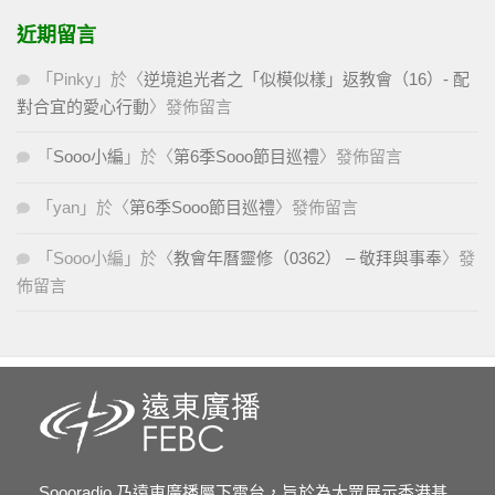
近期留言
「
Pinky
」於〈
逆境追光者之「似模似樣」返教會（16）- 配
對合宜的愛心行動
〉發佈留言
「
Sooo小編
」於〈
第6季Sooo節目巡禮
〉發佈留言
「
yan
」於〈
第6季Sooo節目巡禮
〉發佈留言
「
Sooo小編
」於〈
教會年曆靈修（0362） – 敬拜與事奉
〉發
佈留言
Soooradio 乃遠東廣播屬下電台，旨於為大眾展示香港基