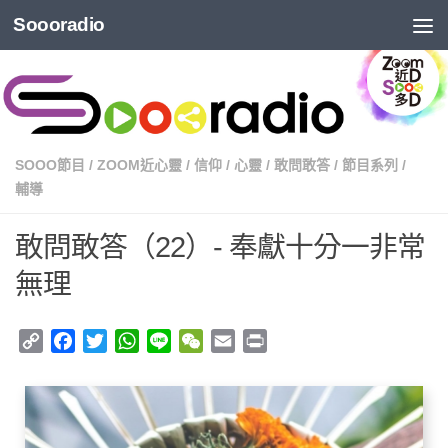
Soooradio
SOOO節目
/
ZOOM近心靈
/
信仰
/
心靈
/
敢問敢答
/
節目系列
/
輔導
敢問敢答（22）- 奉獻十分一非常
無理
Copy
Facebook
Twitter
WhatsApp
Line
WeChat
Email
Print
Link