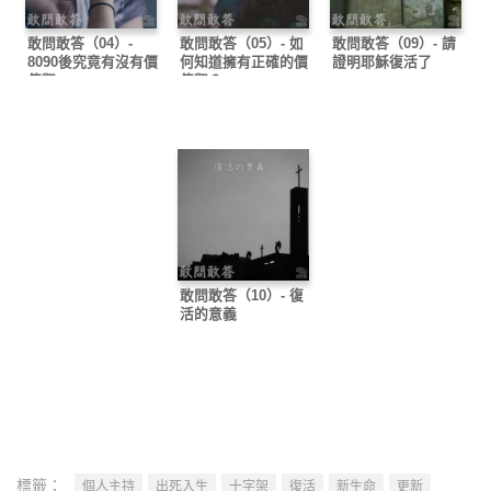
敢問敢答（04）-
敢問敢答（05）- 如
敢問敢答（09）- 請
8090後究竟有沒有價
何知道擁有正確的價
證明耶穌復活了
值觀
值觀？
敢問敢答（10）- 復
活的意義
標籤：
個人主持
出死入生
十字架
復活
新生命
更新