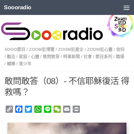
Soooradio
SOOO節目
/
ZOOM近博覽
/
ZOOM近屋企
/
ZOOM近心靈
/
信仰
/
勵志
/
家庭
/
心靈
/
敢問敢答
/
時事新聞
/
社會
/
節目系列
/
職場
/
輔導
/
青少年
敢問敢答（08）- 不信耶穌復活 得
救嗎？
Copy
Facebook
Twitter
WhatsApp
Line
WeChat
Email
Print
Link