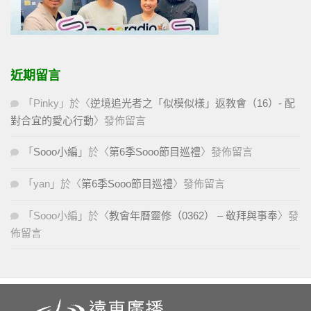
近期留言
「
Pinky
」於〈
逆境追光者之「似模似樣」返教會（16）- 配
對合宜的愛心行動
〉發佈留言
「
Sooo小編
」於〈
第6季Sooo節目巡禮
〉發佈留言
「
yan
」於〈
第6季Sooo節目巡禮
〉發佈留言
「
Sooo小編
」於〈
教會年曆靈修（0362） – 敬拜與事奉
〉發
佈留言